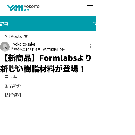
記事
All Posts
yokoito-sales
All Posts
2024年10月16日
読了時間: 2分
【新商品】Formlabsより
お知らせ
新しい樹脂材料が登場！
事例紹介
コラム
製品紹介
技術資料