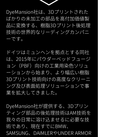
DyeMansion社は、3Dプリントされた
ばかりの未加工の部品を高付加価値製
品に変換する、樹脂3Dプリント後処理
技術の世界的なリーディングカンパニ
ーです。
ドイツはミュンヘンを拠点とする同社
は、2015年にパウダーベッドフュージ
ョン（PBF）向けの工業用染色ソリュ
ーションから始まり、より幅広い樹脂
3Dプリント技術向けの高度なクリーニ
ング及び表面処理ソリューションで事
業を拡大してきました。
DyeMansion社が提供する、3Dプリン
ティング部品の後処理技術はAM技術を
我々の日常に溶け込ませるに必要な技
術であり、現在すでにBMW、
SAMSUNG、DAIMLERやUNDER ARMOR