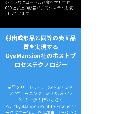
のようなグローバル企業を含む世界
600社以上の顧客が、同システムを使
用しています。
射出成形品と同等の表面品
質を実現する
​DyeMansion社のポストプ
ロセステクノロジー
業界をリードする、DyeMansion社
の”クリーニング・表面処理・染
色”の一連の技術からな
る、”DyeMansion Print-to-Productワ
ークフロー”は、樹脂粉末（PBF）3D