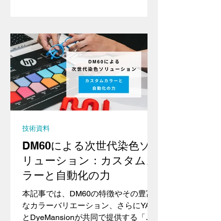
Coloring（DDC） の比較を通じて、そ
れぞれの染色方法
技術資料
DM60による次世代染色ソ
リューション：カスタムカ
ラーと自動化の力
本記事では、DM60の特徴やその豊富
なカラーバリエーション、さらにYAM
とDyeMansionが共同で提供する「カ