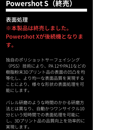
Powershot S（終売）
DyeMansionの新商品Powershot Xは、
PBFによる樹脂3Dプリントパーツの粉末
​表面処理
除去から表面仕上げまで1台で対応できる
​※本製品は終売しました。
次世代の非研磨型のブラストシステムで
Powershot Xが後続機となりま
す。効率的な作業を実現しつつ、高品質
な仕上がりを提供する設計で、さまざま
す。
な製造現場のニーズに応えます。
独自のポリショットサーフェイシング
Powershot CやPowershot S同様10分〜15
（PSS）技術により、PA 12やPA11などの
分程度で粉除去から表面処理まで完了し
樹脂粉末3Dプリント品の表面の凹凸を均
ます。
等化し、より均一な表面品質を実現する
ことにより、様々な形状の表面処理を可
能にします。
製品詳細
バレル研磨のような時間のかかる研磨方
法とは異なり、自動かつワンサイクル10
分という短時間での表面処理を可能に
し、3Dプリント品の品質向上を効率的に
実現します。