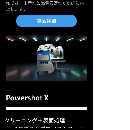
減でき、生産性と品質安定性が劇的に向
げ工程です。特に日本では、最後の仕
上します。
上げ工程を手作業で行わないと製品と
して成り立たないという認識が依然と
製品詳細
して強く、そのため3Dプリンタの活用
は試作品の製作に留まり、実製品への
応用は難しいと考えられてきました
。
DyeMansionはそれら認識を覆し、表
面処理や染色などの仕上げ工程を高度
に自動化するソ リューションを提供し
ています。
日本が抱える現在の3Dプリンティング
の課題と、DyeMansionを製造プロセ
スに組み込むことで実現できる、新た
なAMの可能性についての
資料を無料
Powershot X
でダウンロードいただけます
​。ぜひご
一度ください。
資料ダウンロードはこちら
クリーニング＋​表面処理
​２in1のポストプロセスシステム