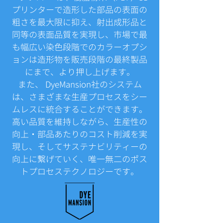
プリンターで造形した部品の表面の
粗さを最大限に抑え、射出成形品と
同等の表面品質を実現し、市場で最
も幅広い染色段階でのカラーオプシ
ョンは造形物を販売段階の最終製品
にまで、より押し上げます
。
また、 DyeMansion社のシステム
は、さまざまな生産プロセスをシー
ムレスに統合することができます。
高い品質を維持しながら、生産性の
向上・
部品あたりのコスト削減を実
現し、そしてサステナビリティーの
向上に繋げていく、唯一無二のポス
トプロセステクノロジーです。