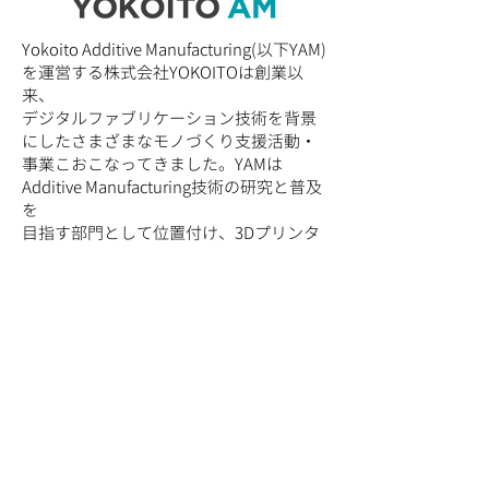
Yokoito Additive Manufacturing(以下YAM)
を運営する株式会社YOKOITOは創業以
来、
デジタルファブリケーション技術を背景
にしたさまざまなモノづくり支援活動・
事業こおこなってきました。YAMは
Additive Manufacturing技術の研究と普及
を
目指す部門として位置付け、3Dプリンタ
ー販売・3Dプリントサービス・導入や技
術コンサ
ルティングサービス・AM技術の教育サー
ビスを全国に展開しています。
”自らがユーザー”として、ユーザー
目線でお客様をサポート