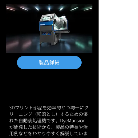
製品詳細
Powershot C解説動画、無料
公開中！
Powershot Cは、SLS方式やMJF方式の
3Dプリント部品を効率的かつ均一にク
リーニング（粉落とし）するための優
れた自動後処理機です。DyeMansion
が開発した技術から、製品の特長や活
用例などをわかりやすく解説していま