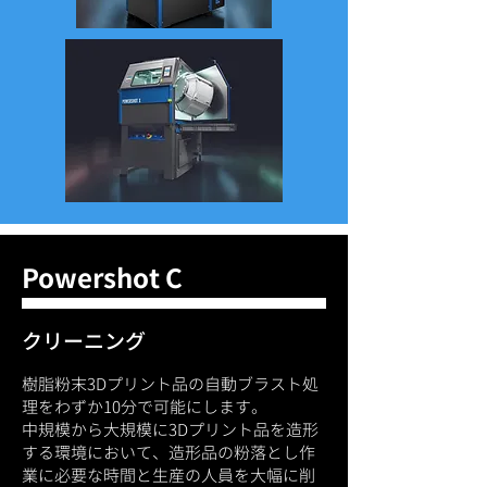
Powershot C
射出成形品に迫るアウトプットを実
現する、
​クリーニング
​樹脂3Dプリンタ用ポストプロセス装
置
樹脂粉末3Dプリント品の自動ブラスト処
理をわずか10分で可能にします。
3Dプリンタが普及するにつれて、試作
中規模から大規模に3Dプリント品を造形
品の製作はもちろん、実製品への応用
する環境において、造形品の粉落とし作
が進みつつあります。しかし、量産す
業に必要な時間と生産の人員を大幅に削
る際に課題となるのが、造形後の仕上