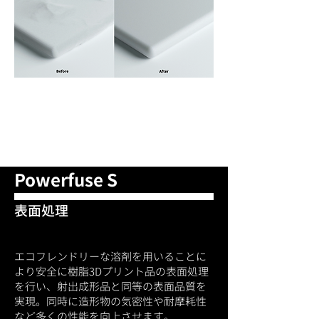
クリーニング＋​表面処理が1台で完
了。仕上がりはPowershot Cと
Powershot Sと変わらず、高度な表
面品質を提供します。
Powerfuse S
​表面処理
エコフレンドリーな溶剤を用いることに
より安全に樹脂3Dプリント品の表面処理
を行い、射出成形品と同等の表面品質を
実現。同時に造形物の気密性や耐摩耗性
など多くの性能を向上させます。