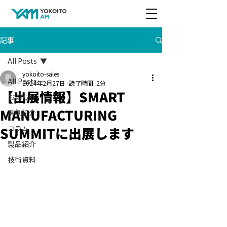
記事
All Posts
yokoito-sales
All Posts
2024年2月27日
読了時間: 2分
【出展情報】SMART
お知らせ
MANUFACTURING
事例紹介
SUMMITに出展します
コラム
製品紹介
技術資料