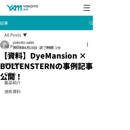
記事
All Posts
yokoito-sales
All Posts
2024年6月28日
読了時間: 1分
【資料】DyeMansion ×
お知らせ
BOLTENSTERNの事例記事
事例紹介
公開！
コラム
製品紹介
技術資料