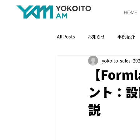
HOME
All Posts
お知らせ
事例紹介
yokoito-sales
20
【Form
ント：設
説