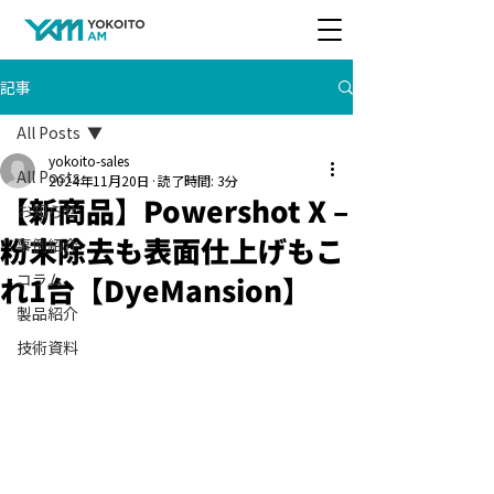
記事
All Posts
yokoito-sales
All Posts
2024年11月20日
読了時間: 3分
【新商品】Powershot X –
お知らせ
粉末除去も表面仕上げもこ
事例紹介
れ1台【DyeMansion】
コラム
製品紹介
技術資料